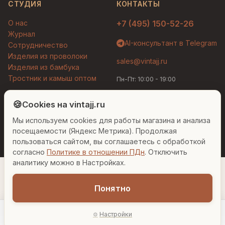
СТУДИЯ
КОНТАКТЫ
О нас
+7 (495) 150-52-26
Журнал
AI-консультант в Telegram
Сотрудничество
Изделия из проволоки
sales@vintajj.ru
Изделия из бамбука
Тростник и камыш оптом
Пн-Пт: 10:00 - 19:00
Людмила
AI-консультант Vintajj
🍪
Cookies на vintajj.ru
© 2026 Vintajj. Все права защищены.
Мы используем cookies для работы магазина и анализа
Привет! Я Людмила, ваш персональный
Договор оферты
Политика конфиденциальности
консультант по декору. Чем могу помочь?
посещаемости (Яндекс Метрика). Продолжая
Согласие на обработку ПДн
Настройки cookies
пользоваться сайтом, вы соглашаетесь с обработкой
согласно
Политике в отношении ПДн
. Отключить
Вазы для гостиной
Подарок до 5000₽
Сочетание металлов
аналитику можно в Настройках.
Понятно
589 ₽
Настройки
−
+
1
В корзину
Главная
Каталог
Акции
Профиль
AI-подбор
В наличии: 10 шт