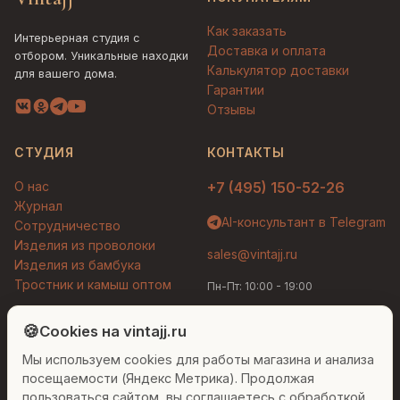
Как заказать
Интерьерная студия с
Доставка и оплата
отбором. Уникальные находки
Калькулятор доставки
для вашего дома.
Гарантии
Отзывы
СТУДИЯ
КОНТАКТЫ
О нас
+7 (495) 150-52-26
Журнал
AI-консультант в Telegram
Сотрудничество
Изделия из проволоки
sales@vintajj.ru
Изделия из бамбука
Тростник и камыш оптом
Пн-Пт: 10:00 - 19:00
Людмила
AI-консультант Vintajj
🍪
Cookies на vintajj.ru
© 2026 Vintajj. Все права защищены.
Мы используем cookies для работы магазина и анализа
Привет! Я Людмила, ваш персональный
Договор оферты
Политика конфиденциальности
консультант по декору. Чем могу помочь?
посещаемости (Яндекс Метрика). Продолжая
Согласие на обработку ПДн
Настройки cookies
пользоваться сайтом, вы соглашаетесь с обработкой