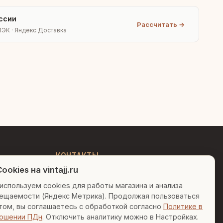
ссии
Рассчитать →
ПЭК · Яндекс Доставка
Людмила
AI-консультант Vintajj
Привет! Я Людмила, ваш
персональный консультант по
декору. Чем могу помочь?
КОНТАКТЫ
ookies на vintajj.ru
+7 (495) 150-52-26
Вазы для гостиной
Подарок до 5000₽
используем cookies для работы магазина и анализа
AI-консультант в Telegram
ещаемости (Яндекс Метрика). Продолжая пользоваться
Сочетание металлов
sales@vintajj.ru
том, вы соглашаетесь с обработкой согласно
Политике в
Пн-Пт: 10:00 - 19:00
ошении ПДн
. Отключить аналитику можно в Настройках.