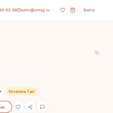
150-52-26
sales@vintajj.ru
Войти
+
Осталось 1 шт
каз