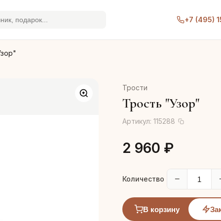
+7 (495) 
Узор"
Трости
Трость "Узор"
Артикул:
115288
2 960 ₽
−
Количество
В корзину
За