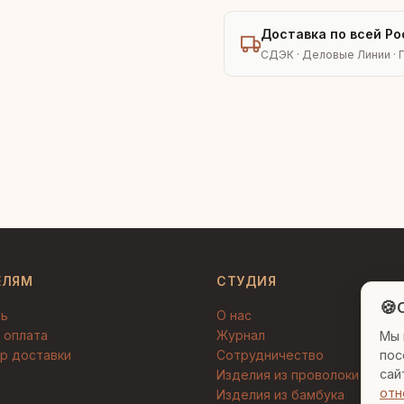
Доставка по всей Ро
СДЭК · Деловые Линии · 
ЕЛЯМ
СТУДИЯ
🍪
C
ть
О нас
 оплата
Журнал
Мы 
пос
р доставки
Сотрудничество
сай
Изделия из проволоки
отн
Изделия из бамбука