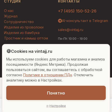
СТУДИЯ
КОНТАКТЫ
О нас
+7 (495) 150-52-26
Журнал
AI-консультант в Telegram
Сотрудничество
Изделия из проволоки
sales@vintajj.ru
Изделия из бамбука
Тростник и камыш оптом
Пн-Пт: 10:00 - 19:00
Людмила
AI-консультант Vintajj
🍪
Cookies на vintajj.ru
© 2026 Vintajj. Все права защищены.
Мы используем cookies для работы магазина и анализа
Привет! Я Людмила, ваш персональный
Договор оферты
Политика конфиденциальности
консультант по декору. Чем могу помочь?
посещаемости (Яндекс Метрика). Продолжая
Согласие на обработку ПДн
Настройки cookies
пользоваться сайтом, вы соглашаетесь с обработкой
согласно
Политике в отношении ПДн
. Отключить
Вазы для гостиной
Подарок до 5000₽
Сочетание металлов
аналитику можно в Настройках.
Понятно
1 330 ₽
Настройки
−
+
1
В корзину
Главная
Каталог
Акции
Профиль
AI-подбор
В наличии: 49 шт