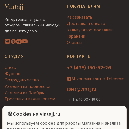
Vintajj
ПОКУПАТЕЛЯМ
Как заказать
Интерьерная студия с
Доставка и оплата
отбором. Уникальные находки
Калькулятор доставки
для вашего дома.
Гарантии
Отзывы
СТУДИЯ
КОНТАКТЫ
О нас
+7 (495) 150-52-26
Журнал
AI-консультант в Telegram
Сотрудничество
Изделия из проволоки
sales@vintajj.ru
Изделия из бамбука
Тростник и камыш оптом
Пн-Пт: 10:00 - 19:00
Людмила
AI-консультант Vintajj
🍪
Cookies на vintajj.ru
© 2026 Vintajj. Все права защищены.
Мы используем cookies для работы магазина и анализа
Привет! Я Людмила, ваш персональный
Договор оферты
Политика конфиденциальности
консультант по декору. Чем могу помочь?