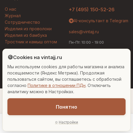
О нас
+7 (495) 150-52-26
Журнал
AI-консультант в Telegram
Сотрудничество
Изделия из проволоки
sales@vintajj.ru
Изделия из бамбука
Тростник и камыш оптом
Пн-Пт: 10:00 - 19:00
Людмила
AI-консультант Vintajj
🍪
Cookies на vintajj.ru
© 2026 Vintajj. Все права защищены.
Мы используем cookies для работы магазина и анализа
Привет! Я Людмила, ваш персональный
Договор оферты
Политика конфиденциальности
консультант по декору. Чем могу помочь?
посещаемости (Яндекс Метрика). Продолжая
Согласие на обработку ПДн
Настройки cookies
пользоваться сайтом, вы соглашаетесь с обработкой
согласно
Политике в отношении ПДн
. Отключить
Вазы для гостиной
Подарок до 5000₽
Сочетание металлов
аналитику можно в Настройках.
Понятно
815 ₽
Настройки
−
+
1
В корзину
Главная
Каталог
Акции
Профиль
AI-подбор
В наличии: 626 шт