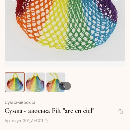
1
/
3
Сумки-авоськи
Сумка - авоська Filt "arc en ciel"
Артикул:
301_AEC01