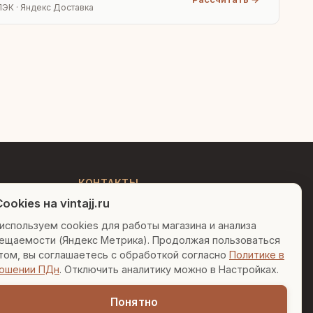
ПЭК · Яндекс Доставка
Людмила
AI-консультант Vintajj
Привет! Я Людмила, ваш
персональный консультант по
декору. Чем могу помочь?
КОНТАКТЫ
ookies на vintajj.ru
+7 (495) 150-52-26
Вазы для гостиной
Подарок до 5000₽
используем cookies для работы магазина и анализа
AI-консультант в Telegram
ещаемости (Яндекс Метрика). Продолжая пользоваться
Сочетание металлов
sales@vintajj.ru
том, вы соглашаетесь с обработкой согласно
Политике в
Пн-Пт: 10:00 - 19:00
ошении ПДн
. Отключить аналитику можно в Настройках.
Понятно