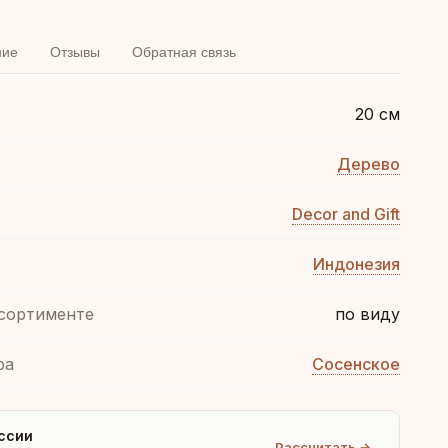
ние
Отзывы
Обратная связь
20 см
Дерево
Decor and Gift
Индонезия
ссортименте
по виду
ра
Сосенское
ссии
Рассчитать →