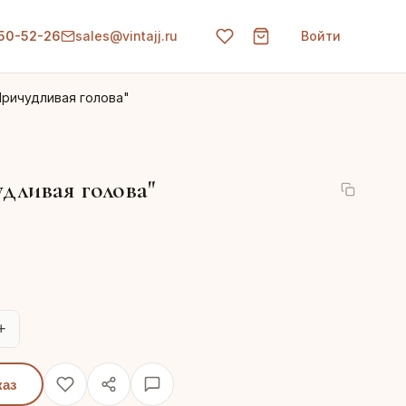
150-52-26
sales@vintajj.ru
Войти
Причудливая голова"
дливая голова"
+
каз