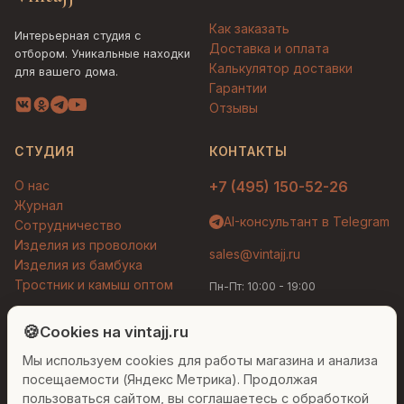
Как заказать
Интерьерная студия с
Доставка и оплата
отбором. Уникальные находки
Калькулятор доставки
для вашего дома.
Гарантии
Отзывы
СТУДИЯ
КОНТАКТЫ
О нас
+7 (495) 150-52-26
Журнал
AI-консультант в Telegram
Сотрудничество
Изделия из проволоки
sales@vintajj.ru
Изделия из бамбука
Тростник и камыш оптом
Пн-Пт: 10:00 - 19:00
Людмила
AI-консультант Vintajj
🍪
Cookies на vintajj.ru
© 2026 Vintajj. Все права защищены.
Мы используем cookies для работы магазина и анализа
Привет! Я Людмила, ваш персональный
Договор оферты
Политика конфиденциальности
консультант по декору. Чем могу помочь?
посещаемости (Яндекс Метрика). Продолжая
Согласие на обработку ПДн
Настройки cookies
пользоваться сайтом, вы соглашаетесь с обработкой