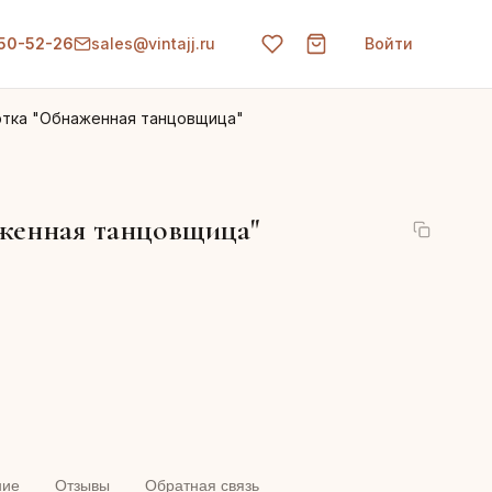
150-52-26
sales@vintajj.ru
Войти
этка "Обнаженная танцовщица"
женная танцовщица"
ние
Отзывы
Обратная связь