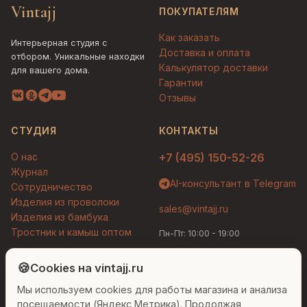
Vintajj
ПОКУПАТЕЛЯМ
Как заказать
Интерьерная студия с
Доставка и оплата
отбором. Уникальные находки
Калькулятор доставки
для вашего дома.
Гарантии
Отзывы
СТУДИЯ
КОНТАКТЫ
О нас
+7 (495) 150-52-26
Журнал
AI-консультант в Telegram
Сотрудничество
Изделия из проволоки
sales@vintajj.ru
Изделия из бамбука
Тростник и камыш оптом
Пн-Пт: 10:00 - 19:00
Людмила
AI-консультант Vintajj
🍪
Cookies на vintajj.ru
© 2026 Vintajj. Все права защищены.
Мы используем cookies для работы магазина и анализа
Привет! Я Людмила, ваш персональный
Договор оферты
Политика конфиденциальности
консультант по декору. Чем могу помочь?
посещаемости (Яндекс Метрика). Продолжая