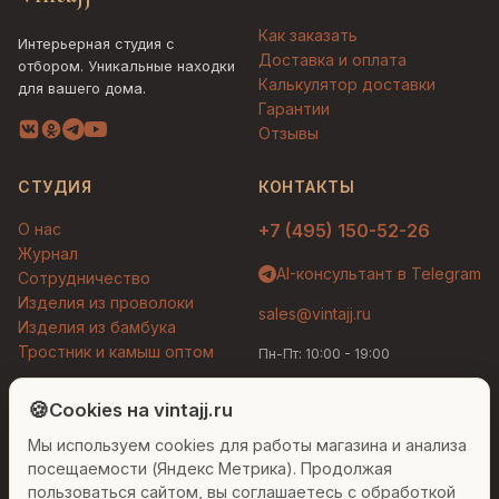
Как заказать
Интерьерная студия с
Доставка и оплата
отбором. Уникальные находки
Калькулятор доставки
для вашего дома.
Гарантии
Отзывы
СТУДИЯ
КОНТАКТЫ
О нас
+7 (495) 150-52-26
Журнал
AI-консультант в Telegram
Сотрудничество
Изделия из проволоки
sales@vintajj.ru
Изделия из бамбука
Тростник и камыш оптом
Пн-Пт: 10:00 - 19:00
Людмила
AI-консультант Vintajj
🍪
Cookies на vintajj.ru
© 2026 Vintajj. Все права защищены.
Мы используем cookies для работы магазина и анализа
Привет! Я Людмила, ваш персональный
Договор оферты
Политика конфиденциальности
консультант по декору. Чем могу помочь?
посещаемости (Яндекс Метрика). Продолжая
Согласие на обработку ПДн
Настройки cookies
пользоваться сайтом, вы соглашаетесь с обработкой