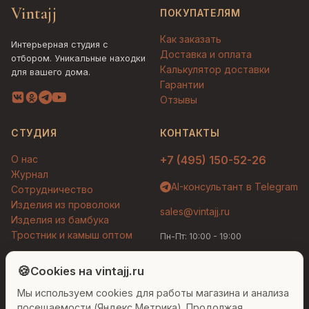
Vintajj
ПОКУПАТЕЛЯМ
Как заказать
Интерьерная студия с
Доставка и оплата
отбором. Уникальные находки
Калькулятор доставки
для вашего дома.
Гарантии
Отзывы
СТУДИЯ
КОНТАКТЫ
О нас
+7 (495) 150-52-26
Журнал
AI-консультант в Telegram
Сотрудничество
Изделия из проволоки
sales@vintajj.ru
Изделия из бамбука
Тростник и камыш оптом
Пн-Пт: 10:00 - 19:00
Людмила
AI-консультант Vintajj
🍪
Cookies на vintajj.ru
© 2026 Vintajj. Все права защищены.
Мы используем cookies для работы магазина и анализа
Привет! Я Людмила, ваш персональный
Договор оферты
Политика конфиденциальности
консультант по декору. Чем могу помочь?
посещаемости (Яндекс Метрика). Продолжая