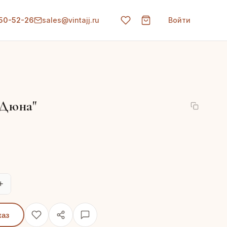
150-52-26
sales@vintajj.ru
Войти
"Дюна"
+
каз