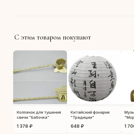
С этим товаром покупают
Колпачок для тушения
Китайский фонарик
Музы
свечи "Бабочка"
"Традиции"
"Мор
1 378 ₽
648 ₽
1 70