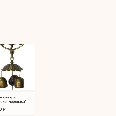
ка ветра
ская черепаха"
0 ₽