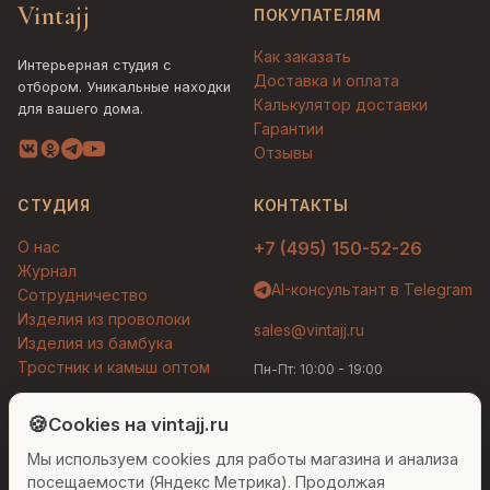
Vintajj
ПОКУПАТЕЛЯМ
Как заказать
Интерьерная студия с
Доставка и оплата
отбором. Уникальные находки
Калькулятор доставки
для вашего дома.
Гарантии
Отзывы
СТУДИЯ
КОНТАКТЫ
О нас
+7 (495) 150-52-26
Журнал
AI-консультант в Telegram
Сотрудничество
Изделия из проволоки
sales@vintajj.ru
Изделия из бамбука
Тростник и камыш оптом
Пн-Пт: 10:00 - 19:00
Людмила
AI-консультант Vintajj
🍪
Cookies на vintajj.ru
© 2026 Vintajj. Все права защищены.
Мы используем cookies для работы магазина и анализа
Привет! Я Людмила, ваш персональный
Договор оферты
Политика конфиденциальности
консультант по декору. Чем могу помочь?
посещаемости (Яндекс Метрика). Продолжая