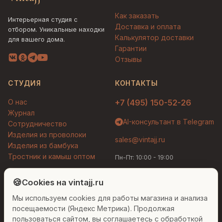
Как заказать
Интерьерная студия с
Доставка и оплата
отбором. Уникальные находки
Калькулятор доставки
для вашего дома.
Гарантии
Отзывы
СТУДИЯ
КОНТАКТЫ
О нас
+7 (495) 150-52-26
Журнал
AI-консультант в Telegram
Сотрудничество
Изделия из проволоки
sales@vintajj.ru
Изделия из бамбука
Тростник и камыш оптом
Пн-Пт: 10:00 - 19:00
Людмила
AI-консультант Vintajj
🍪
Cookies на vintajj.ru
© 2026 Vintajj. Все права защищены.
Мы используем cookies для работы магазина и анализа
Привет! Я Людмила, ваш персональный
Договор оферты
Политика конфиденциальности
консультант по декору. Чем могу помочь?
посещаемости (Яндекс Метрика). Продолжая
Согласие на обработку ПДн
Настройки cookies
пользоваться сайтом, вы соглашаетесь с обработкой