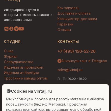
Как заказать
Интерьерная студия с
Доставка и оплата
отбором. Уникальные находки
Калькулятор доставки
для вашего дома.
Гарантии
Отзывы
СТУДИЯ
КОНТАКТЫ
О нас
+7 (495) 150-52-26
Журнал
AI-консультант в Telegram
Сотрудничество
Изделия из проволоки
sales@vintajj.ru
Изделия из бамбука
Тростник и камыш оптом
Пн-Пт: 10:00 - 19:00
Людмила
AI-консультант Vintajj
🍪
Cookies на vintajj.ru
© 2026 Vintajj. Все права защищены.
Мы используем cookies для работы магазина и анализа
Привет! Я Людмила, ваш персональный
Договор оферты
Политика конфиденциальности
консультант по декору. Чем могу помочь?
посещаемости (Яндекс Метрика). Продолжая
Согласие на обработку ПДн
Настройки cookies
пользоваться сайтом, вы соглашаетесь с обработкой