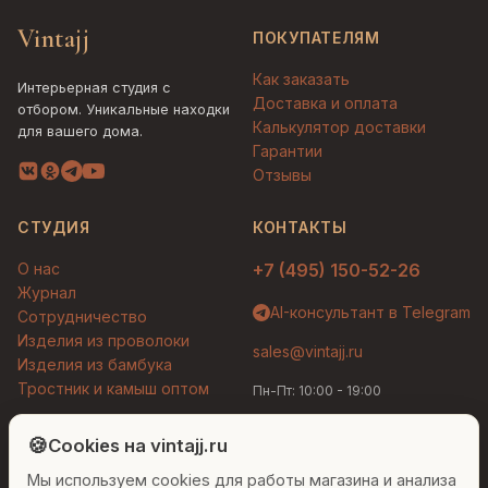
Vintajj
ПОКУПАТЕЛЯМ
Как заказать
Интерьерная студия с
Доставка и оплата
отбором. Уникальные находки
Калькулятор доставки
для вашего дома.
Гарантии
Отзывы
СТУДИЯ
КОНТАКТЫ
О нас
+7 (495) 150-52-26
Журнал
AI-консультант в Telegram
Сотрудничество
Изделия из проволоки
sales@vintajj.ru
Изделия из бамбука
Тростник и камыш оптом
Пн-Пт: 10:00 - 19:00
Людмила
AI-консультант Vintajj
🍪
Cookies на vintajj.ru
© 2026 Vintajj. Все права защищены.
Мы используем cookies для работы магазина и анализа
Привет! Я Людмила, ваш персональный