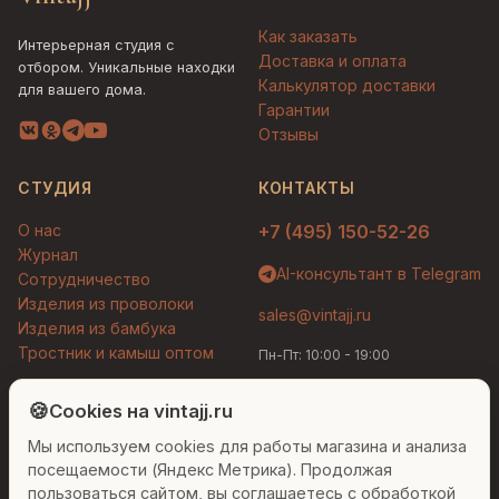
Как заказать
Интерьерная студия с
Доставка и оплата
отбором. Уникальные находки
Калькулятор доставки
для вашего дома.
Гарантии
Отзывы
СТУДИЯ
КОНТАКТЫ
О нас
+7 (495) 150-52-26
Журнал
AI-консультант в Telegram
Сотрудничество
Изделия из проволоки
sales@vintajj.ru
Изделия из бамбука
Тростник и камыш оптом
Пн-Пт: 10:00 - 19:00
Людмила
AI-консультант Vintajj
🍪
Cookies на vintajj.ru
© 2026 Vintajj. Все права защищены.
Мы используем cookies для работы магазина и анализа
Привет! Я Людмила, ваш персональный
Договор оферты
Политика конфиденциальности
консультант по декору. Чем могу помочь?
посещаемости (Яндекс Метрика). Продолжая
Согласие на обработку ПДн
Настройки cookies
пользоваться сайтом, вы соглашаетесь с обработкой