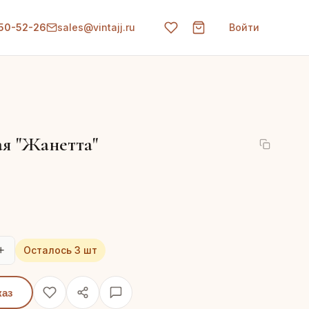
150-52-26
sales@vintajj.ru
Войти
я "Жанетта"
+
Осталось 3 шт
каз