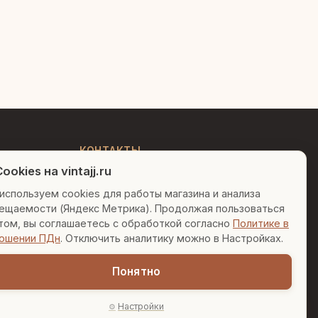
Людмила
AI-консультант Vintajj
Привет! Я Людмила, ваш
персональный консультант по
декору. Чем могу помочь?
КОНТАКТЫ
ookies на vintajj.ru
+7 (495) 150-52-26
Вазы для гостиной
Подарок до 5000₽
используем cookies для работы магазина и анализа
AI-консультант в Telegram
ещаемости (Яндекс Метрика). Продолжая пользоваться
Сочетание металлов
sales@vintajj.ru
том, вы соглашаетесь с обработкой согласно
Политике в
Пн-Пт: 10:00 - 19:00
ошении ПДн
. Отключить аналитику можно в Настройках.
Понятно
Настройки
AI-подбор
онфиденциальности
Согласие на обработку ПДн
Настройки cookies