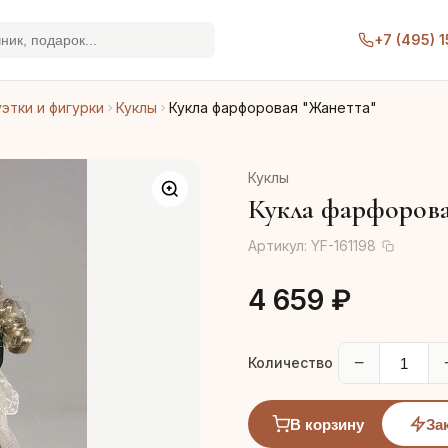
+7 (495) 
этки и фигурки
Куклы
Кукла фарфоровая "Жанетта"
Куклы
Кукла фарфорова
Артикул:
YF-161198
4 659 ₽
−
Количество
В корзину
За