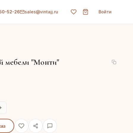
150-52-26
sales@vintajj.ru
Войти
й мебели "Монти"
+
каз