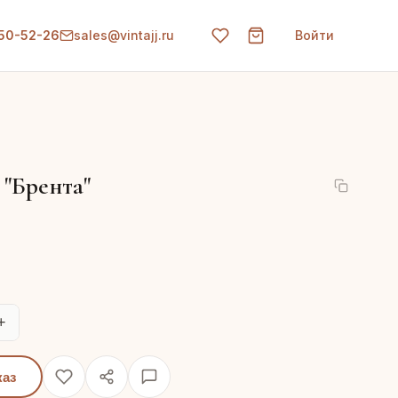
150-52-26
sales@vintajj.ru
Войти
 "Брента"
+
каз