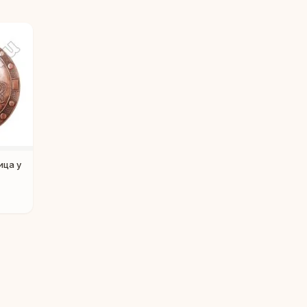
ица у
Людмила
AI-консультант Vintajj