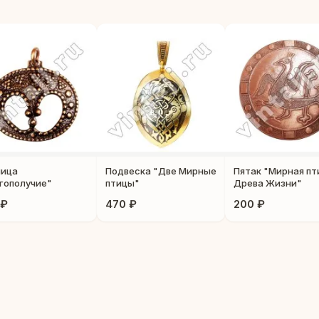
ница
Подвеска "Две Мирные
Пятак "Мирная пт
гополучие"
птицы"
Древа Жизни"
 ₽
470 ₽
200 ₽