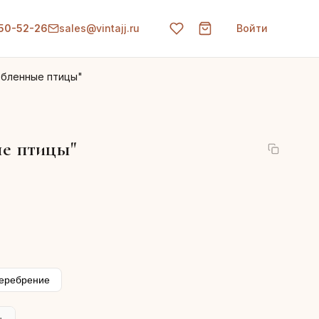
150-52-26
sales@vintajj.ru
Войти
юбленные птицы"
ые птицы"
еребрение