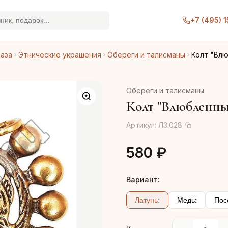
+7 (495) 
раза
Этнические украшения
Обереги и талисманы
Колт "Вл
Обереги и талисманы
Колт "Влюбленн
Артикул:
Л3.028
580 ₽
Вариант:
Латунь:
Медь:
Пос