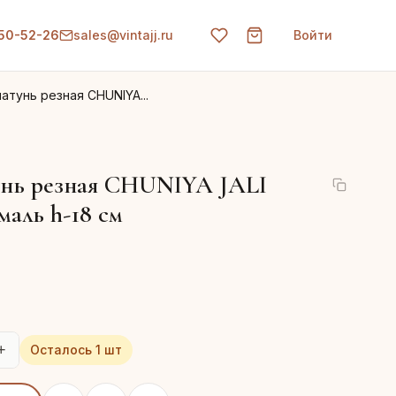
150-52-26
sales@vintajj.ru
Войти
атунь резная CHUNIYA...
унь резная CHUNIYA JALI
маль h-18 см
+
Осталось 1 шт