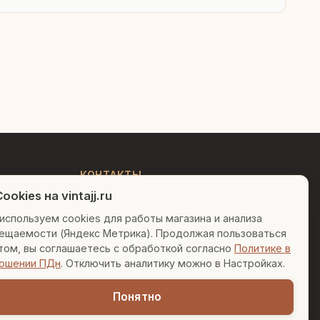
Людмила
AI-консультант Vintajj
Привет! Я Людмила, ваш
персональный консультант по
декору. Чем могу помочь?
КОНТАКТЫ
ookies на vintajj.ru
+7 (495) 150-52-26
Вазы для гостиной
Подарок до 5000₽
используем cookies для работы магазина и анализа
AI-консультант в Telegram
ещаемости (Яндекс Метрика). Продолжая пользоваться
Сочетание металлов
sales@vintajj.ru
том, вы соглашаетесь с обработкой согласно
Политике в
Пн-Пт: 10:00 - 19:00
ошении ПДн
. Отключить аналитику можно в Настройках.
Понятно