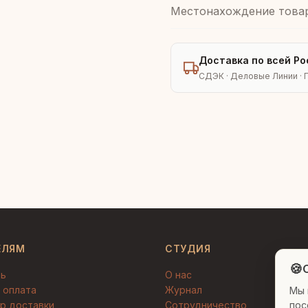
Местонахождение това
Доставка по всей Ро
СДЭК · Деловые Линии · 
ЕЛЯМ
СТУДИЯ
🍪
C
ть
О нас
 оплата
Журнал
Мы 
пос
р доставки
Сотрудничество