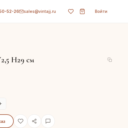
150-52-26
sales@vintajj.ru
Войти
2,5 H29 см
+
каз