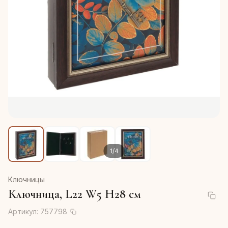
1
/
4
Ключницы
Ключница, L22 W5 H28 см
Артикул:
757798