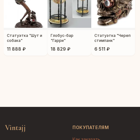
Статуэтка "Шут и
Глобус-бар
Статуэтка "Череп
собака"
"Гарри"
стимпанк"
11 888 ₽
18 829 ₽
6 511 ₽
Vintajj
ПОКУПАТЕЛЯМ
Как заказать