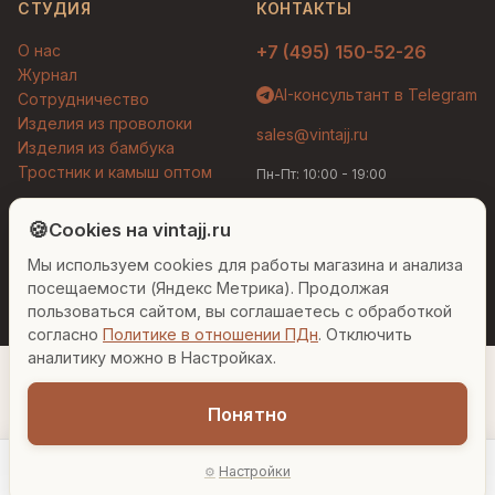
СТУДИЯ
КОНТАКТЫ
О нас
+7 (495) 150-52-26
Журнал
AI-консультант в Telegram
Сотрудничество
Изделия из проволоки
sales@vintajj.ru
Изделия из бамбука
Тростник и камыш оптом
Пн-Пт: 10:00 - 19:00
Людмила
AI-консультант Vintajj
🍪
Cookies на vintajj.ru
© 2026 Vintajj. Все права защищены.
Мы используем cookies для работы магазина и анализа
Привет! Я Людмила, ваш персональный
Договор оферты
Политика конфиденциальности
консультант по декору. Чем могу помочь?
посещаемости (Яндекс Метрика). Продолжая
Согласие на обработку ПДн
Настройки cookies
пользоваться сайтом, вы соглашаетесь с обработкой
согласно
Политике в отношении ПДн
. Отключить
Вазы для гостиной
Подарок до 5000₽
Сочетание металлов
аналитику можно в Настройках.
Понятно
2 431 ₽
Настройки
−
+
1
В корзину
Главная
Каталог
Акции
Профиль
AI-подбор
В наличии: 3 шт