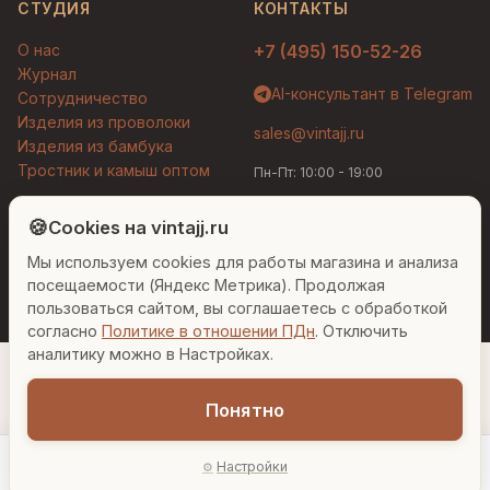
СТУДИЯ
КОНТАКТЫ
О нас
+7 (495) 150-52-26
Журнал
AI-консультант в Telegram
Сотрудничество
Изделия из проволоки
sales@vintajj.ru
Изделия из бамбука
Тростник и камыш оптом
Пн-Пт: 10:00 - 19:00
Людмила
AI-консультант Vintajj
🍪
Cookies на vintajj.ru
© 2026 Vintajj. Все права защищены.
Мы используем cookies для работы магазина и анализа
Привет! Я Людмила, ваш персональный
Договор оферты
Политика конфиденциальности
консультант по декору. Чем могу помочь?
посещаемости (Яндекс Метрика). Продолжая
Согласие на обработку ПДн
Настройки cookies
пользоваться сайтом, вы соглашаетесь с обработкой
согласно
Политике в отношении ПДн
. Отключить
Вазы для гостиной
Подарок до 5000₽
Сочетание металлов
аналитику можно в Настройках.
Понятно
1 547 ₽
Настройки
−
+
1
В корзину
Главная
Каталог
Акции
Профиль
AI-подбор
В наличии: 8 шт