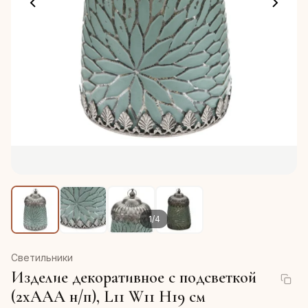
1
/
4
Светильники
Изделие декоративное с подсветкой
(2xААА н/п), L11 W11 H19 см