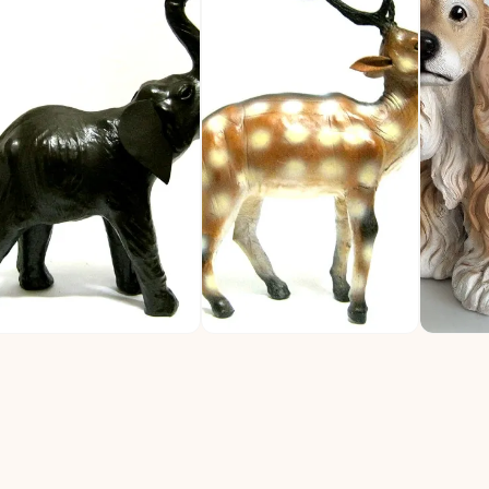
382 Слон 30х34см кожа
R397 Олень 27х33см кожа
Декорат
фигурка
04 ₽
560 ₽
Спаниел
5 800 ₽