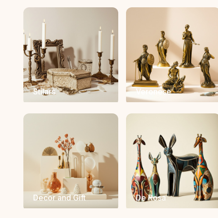
Stilars
Veronese
Decor and Gift
De Rosa