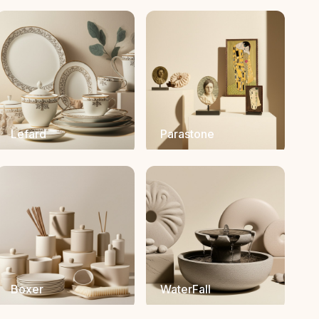
Lefard
Parastone
Boxer
WaterFall