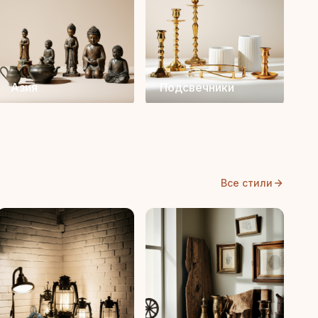
Азия
Подсвечники
Все стили