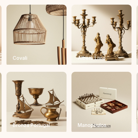
Covali
Alberti Livio
Bronza Portugal
Manopoulos