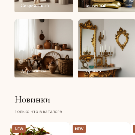
Современный
Восточный
Деревенский
Барокко
Новинки
Только что в каталоге
NEW
NEW