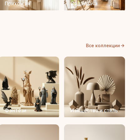
Прихожая
Сад и дача
Все коллекции
Фэнтези
Изящество и стиль