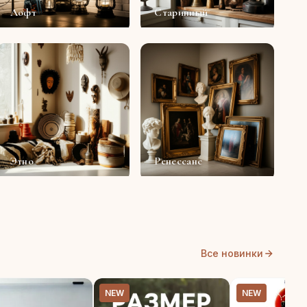
Лофт
Старинный
Этно
Ренессанс
Все новинки
NEW
NEW