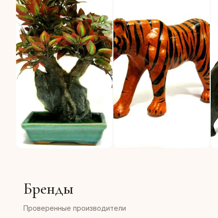
Z271 Бонсай 30см
R379 Тигр 37х19см кожа
R
264 ₽
734 ₽
7
Бренды
Проверенные производители