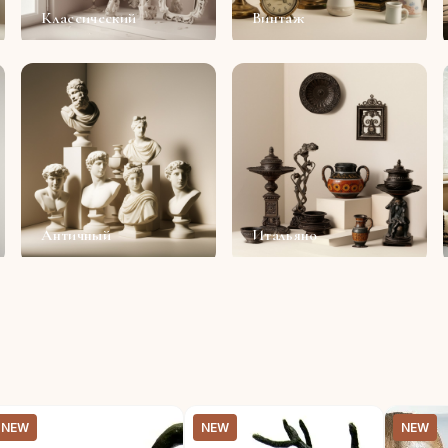
Классический
Винтаж
Античный
Итальяно
NEW
NEW
NEW