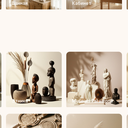
Ванная
Кабинет
Этника
Museum Parastone