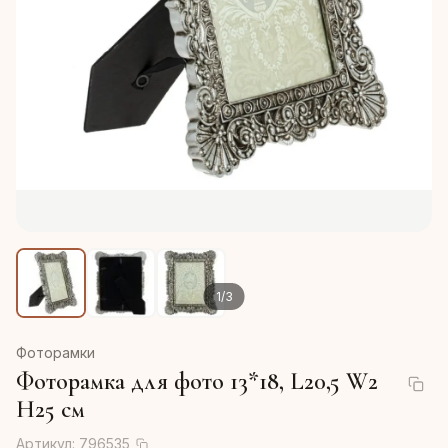
1
/
3
Фоторамки
Фоторамка для фото 13*18, L20,5 W2
H25 см
Артикул:
796535