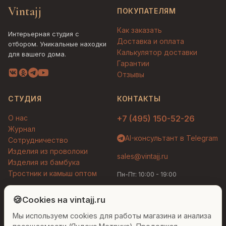
Vintajj
ПОКУПАТЕЛЯМ
Как заказать
Интерьерная студия с
Доставка и оплата
отбором. Уникальные находки
Калькулятор доставки
для вашего дома.
Гарантии
Отзывы
СТУДИЯ
КОНТАКТЫ
О нас
+7 (495) 150-52-26
Журнал
AI-консультант в Telegram
Сотрудничество
Изделия из проволоки
sales@vintajj.ru
Изделия из бамбука
Тростник и камыш оптом
Пн-Пт: 10:00 - 19:00
Людмила
AI-консультант Vintajj
🍪
Cookies на vintajj.ru
© 2026 Vintajj. Все права защищены.
Мы используем cookies для работы магазина и анализа
Привет! Я Людмила, ваш персональный
Договор оферты
Политика конфиденциальности
консультант по декору. Чем могу помочь?