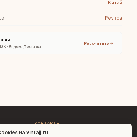
Китай
ра
Реутов
ссии
Рассчитать →
ПЭК · Яндекс Доставка
Людмила
AI-консультант Vintajj
Привет! Я Людмила, ваш
персональный консультант по
декору. Чем могу помочь?
КОНТАКТЫ
ookies на vintajj.ru
+7 (495) 150-52-26