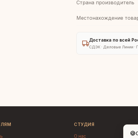
Страна производитель
Местонахождение това
Доставка по всей Ро
СДЭК · Деловые Линии · 
ЕЛЯМ
СТУДИЯ
🍪
C
ть
О нас