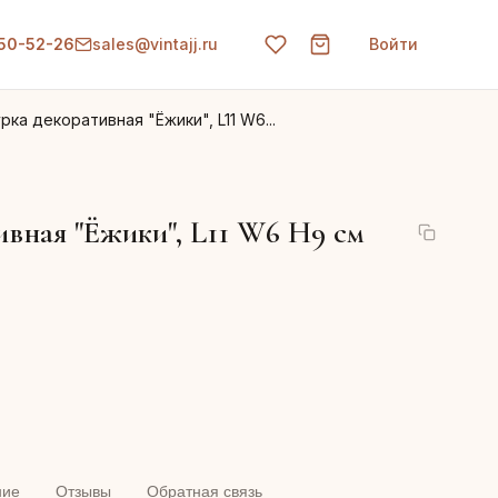
150-52-26
sales@vintajj.ru
Войти
рка декоративная "Ёжики", L11 W6...
ивная "Ёжики", L11 W6 H9 см
ние
Отзывы
Обратная связь