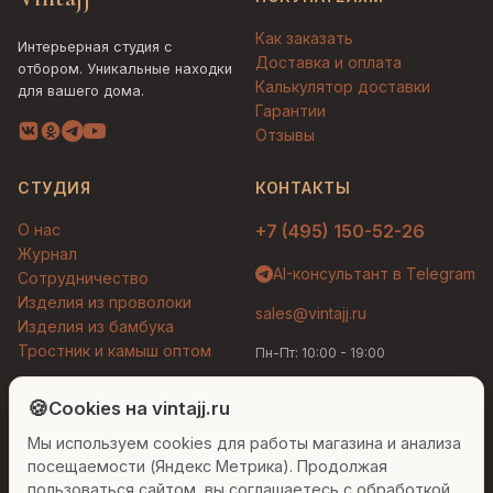
Как заказать
Интерьерная студия с
Доставка и оплата
отбором. Уникальные находки
Калькулятор доставки
для вашего дома.
Гарантии
Отзывы
СТУДИЯ
КОНТАКТЫ
О нас
+7 (495) 150-52-26
Журнал
AI-консультант в Telegram
Сотрудничество
Изделия из проволоки
sales@vintajj.ru
Изделия из бамбука
Тростник и камыш оптом
Пн-Пт: 10:00 - 19:00
Людмила
AI-консультант Vintajj
🍪
Cookies на vintajj.ru
© 2026 Vintajj. Все права защищены.
Мы используем cookies для работы магазина и анализа
Привет! Я Людмила, ваш персональный
Договор оферты
Политика конфиденциальности
консультант по декору. Чем могу помочь?
посещаемости (Яндекс Метрика). Продолжая
Согласие на обработку ПДн
Настройки cookies
пользоваться сайтом, вы соглашаетесь с обработкой