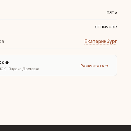
пять
отличное
ра
Екатеринбург
ссии
Рассчитать →
ПЭК · Яндекс Доставка
Людмила
AI-консультант Vintajj
Привет! Я Людмила, ваш