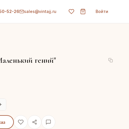
150-52-26
sales@vintajj.ru
Войти
Маленький гений"
+
каз