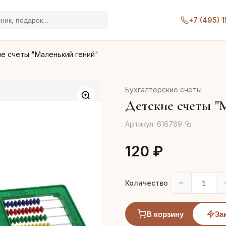
+7 (495) 
е счеты "Маленький гений"
Бухгалтерские счеты
Детские счеты "
Артикул:
616789
120 ₽
−
Количество
В корзину
За