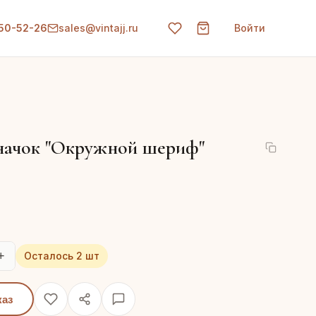
150-52-26
sales@vintajj.ru
Войти
начок "Окружной шериф"
+
Осталось 2 шт
каз