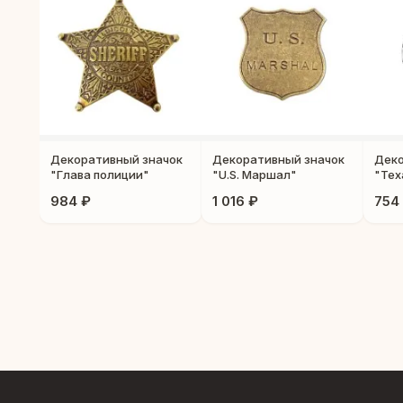
Декоративный значок
Декоративный значок
Деко
"Глава полиции"
"U.S. Маршал"
"Тех
984 ₽
1 016 ₽
754