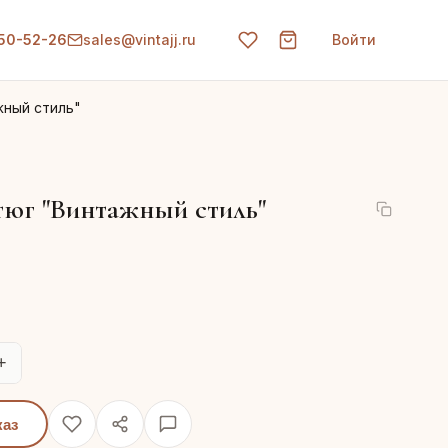
150-52-26
sales@vintajj.ru
Войти
жный стиль"
юг "Винтажный стиль"
+
каз