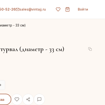
150-52-26
sales@vintajj.ru
Войти
иаметр - 33 см)
рвал (диаметр - 33 см)
+
каз