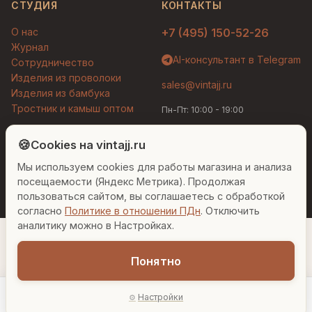
СТУДИЯ
КОНТАКТЫ
О нас
+7 (495) 150-52-26
Журнал
AI-консультант в Telegram
Сотрудничество
Изделия из проволоки
sales@vintajj.ru
Изделия из бамбука
Тростник и камыш оптом
Пн-Пт: 10:00 - 19:00
Людмила
AI-консультант Vintajj
🍪
Cookies на vintajj.ru
© 2026 Vintajj. Все права защищены.
Мы используем cookies для работы магазина и анализа
Привет! Я Людмила, ваш персональный
Договор оферты
Политика конфиденциальности
консультант по декору. Чем могу помочь?
посещаемости (Яндекс Метрика). Продолжая
Согласие на обработку ПДн
Настройки cookies
пользоваться сайтом, вы соглашаетесь с обработкой
согласно
Политике в отношении ПДн
. Отключить
Вазы для гостиной
Подарок до 5000₽
Сочетание металлов
аналитику можно в Настройках.
Понятно
2 210 ₽
Настройки
−
+
1
В корзину
Главная
Каталог
Акции
Профиль
AI-подбор
В наличии: 10 шт