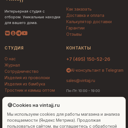
Как заказать
Интерьерная студия с
Доставка и оплата
отбором. Уникальные находки
Калькулятор доставки
для вашего дома.
Гарантии
Отзывы
СТУДИЯ
КОНТАКТЫ
О нас
+7 (495) 150-52-26
Журнал
AI-консультант в Telegram
Сотрудничество
Изделия из проволоки
sales@vintajj.ru
Изделия из бамбука
Тростник и камыш оптом
Пн-Пт: 10:00 - 19:00
Людмила
AI-консультант Vintajj
🍪
Cookies на vintajj.ru
© 2026 Vintajj. Все права защищены.
Мы используем cookies для работы магазина и анализа
Привет! Я Людмила, ваш персональный
Договор оферты
Политика конфиденциальности
консультант по декору. Чем могу помочь?
посещаемости (Яндекс Метрика). Продолжая
Согласие на обработку ПДн
Настройки cookies
пользоваться сайтом, вы соглашаетесь с обработкой