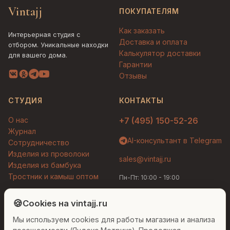
Vintajj
ПОКУПАТЕЛЯМ
Как заказать
Интерьерная студия с
Доставка и оплата
отбором. Уникальные находки
Калькулятор доставки
для вашего дома.
Гарантии
Отзывы
СТУДИЯ
КОНТАКТЫ
О нас
+7 (495) 150-52-26
Журнал
AI-консультант в Telegram
Сотрудничество
Изделия из проволоки
sales@vintajj.ru
Изделия из бамбука
Тростник и камыш оптом
Пн-Пт: 10:00 - 19:00
Людмила
AI-консультант Vintajj
🍪
Cookies на vintajj.ru
© 2026 Vintajj. Все права защищены.
Мы используем cookies для работы магазина и анализа
Привет! Я Людмила, ваш персональный
Договор оферты
Политика конфиденциальности
консультант по декору. Чем могу помочь?