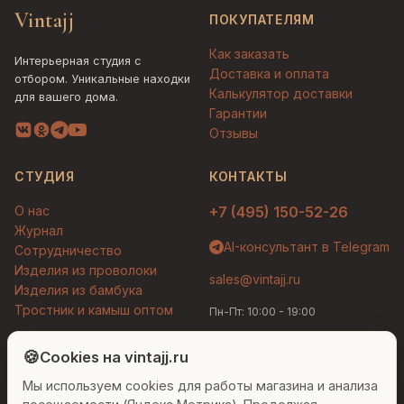
Vintajj
ПОКУПАТЕЛЯМ
Как заказать
Интерьерная студия с
Доставка и оплата
отбором. Уникальные находки
Калькулятор доставки
для вашего дома.
Гарантии
Отзывы
СТУДИЯ
КОНТАКТЫ
О нас
+7 (495) 150-52-26
Журнал
AI-консультант в Telegram
Сотрудничество
Изделия из проволоки
sales@vintajj.ru
Изделия из бамбука
Тростник и камыш оптом
Пн-Пт: 10:00 - 19:00
Людмила
AI-консультант Vintajj
🍪
Cookies на vintajj.ru
© 2026 Vintajj. Все права защищены.
Мы используем cookies для работы магазина и анализа
Привет! Я Людмила, ваш персональный
Договор оферты
Политика конфиденциальности
консультант по декору. Чем могу помочь?