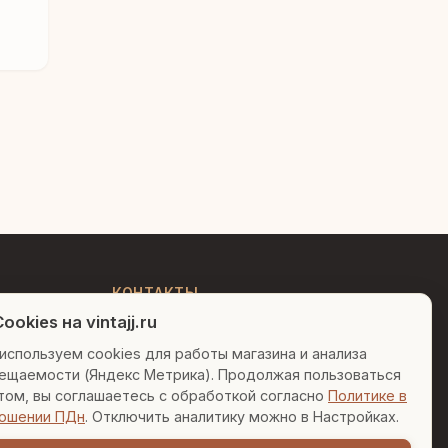
ксом"
Людмила
AI-консультант Vintajj
Привет! Я Людмила, ваш
персональный консультант по
декору. Чем могу помочь?
КОНТАКТЫ
ookies на vintajj.ru
+7 (495) 150-52-26
Вазы для гостиной
Подарок до 5000₽
используем cookies для работы магазина и анализа
AI-консультант в Telegram
ещаемости (Яндекс Метрика). Продолжая пользоваться
sales@vintajj.ru
Сочетание металлов
том, вы соглашаетесь с обработкой согласно
Политике в
Пн-Пт: 10:00 - 19:00
ошении ПДн
. Отключить аналитику можно в Настройках.