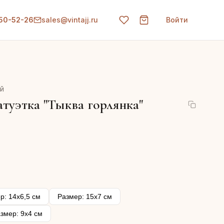
150-52-26
sales@vintajj.ru
Войти
уй
туэтка "Тыква горлянка"
р: 14х6,5 см
Размер: 15х7 см
змер: 9х4 см