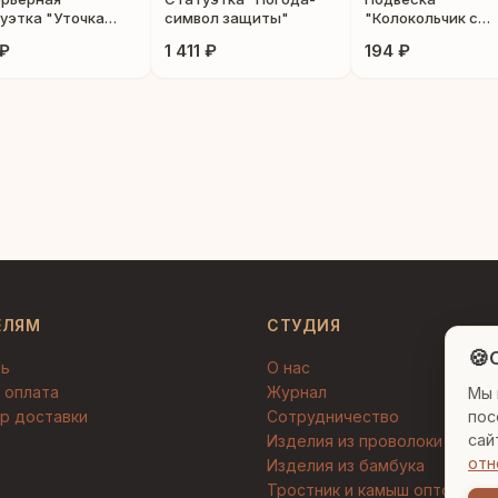
уэтка "Уточка
символ защиты"
"Колокольчик с
даринка"
драконом и фени
 ₽
1 411 ₽
194 ₽
ЕЛЯМ
СТУДИЯ
🍪
C
ть
О нас
 оплата
Журнал
Мы 
пос
р доставки
Сотрудничество
сай
Изделия из проволоки
отн
Изделия из бамбука
Тростник и камыш оптом