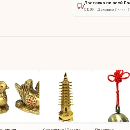
Доставка по всей Ро
СДЭК · Деловые Линии · 
рьерная
Статуэтка "Погода-
Подвеска