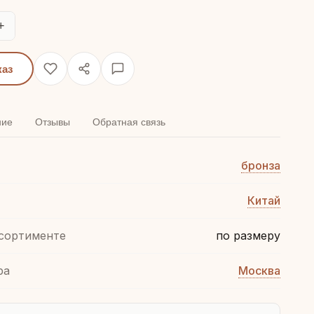
+
каз
ние
Отзывы
Обратная связь
бронза
Китай
ссортименте
по размеру
ра
Москва