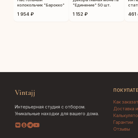
колокольчик "Барокко"
"Единение" 50 шт.
стат
Ман
1 954 ₽
1 152 ₽
461
ПОКУПАТ
Vintajj
Как заказа
Интерьерная студия с отбором.
Доставка и
Уникальные находки для вашего дома.
Калькулято
Гарантии
Отзывы