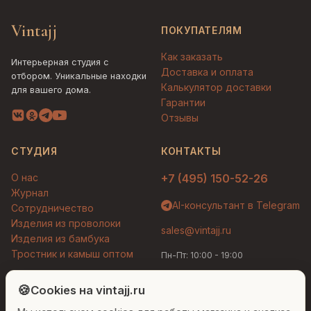
Vintajj
ПОКУПАТЕЛЯМ
Как заказать
Интерьерная студия с
Доставка и оплата
отбором. Уникальные находки
Калькулятор доставки
для вашего дома.
Гарантии
Отзывы
СТУДИЯ
КОНТАКТЫ
О нас
+7 (495) 150-52-26
Журнал
AI-консультант в Telegram
Сотрудничество
Изделия из проволоки
sales@vintajj.ru
Изделия из бамбука
Тростник и камыш оптом
Пн-Пт: 10:00 - 19:00
Людмила
AI-консультант Vintajj
🍪
Cookies на vintajj.ru
© 2026 Vintajj. Все права защищены.