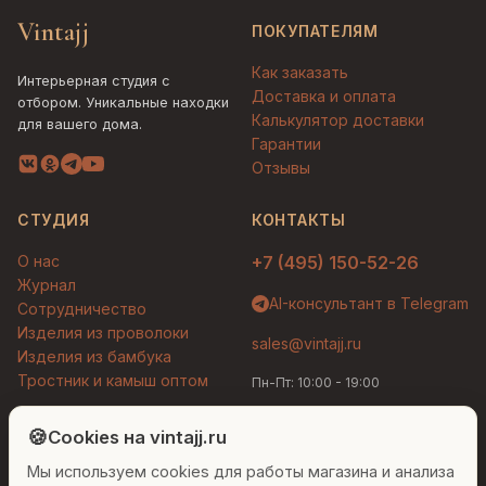
Vintajj
ПОКУПАТЕЛЯМ
Как заказать
Интерьерная студия с
Доставка и оплата
отбором. Уникальные находки
Калькулятор доставки
для вашего дома.
Гарантии
Отзывы
СТУДИЯ
КОНТАКТЫ
О нас
+7 (495) 150-52-26
Журнал
AI-консультант в Telegram
Сотрудничество
Изделия из проволоки
sales@vintajj.ru
Изделия из бамбука
Тростник и камыш оптом
Пн-Пт: 10:00 - 19:00
Людмила
AI-консультант Vintajj
🍪
Cookies на vintajj.ru
© 2026 Vintajj. Все права защищены.
Мы используем cookies для работы магазина и анализа
Привет! Я Людмила, ваш персональный
Договор оферты
Политика конфиденциальности