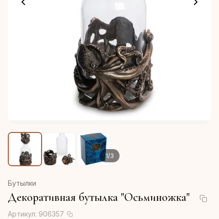
1
/
3
Бутылки
Декоративная бутылка "Осьминожка"
Артикул:
906357