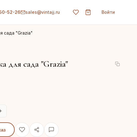
150-52-26
sales@vintajj.ru
Войти
я сада "Grazia"
а для сада "Grazia"
+
каз