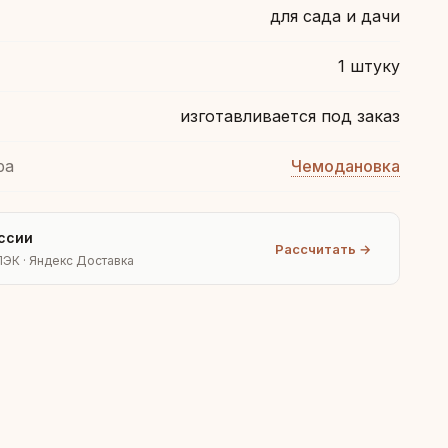
для сада и дачи
1 штуку
изготавливается под заказ
ра
Чемодановка
ссии
Рассчитать →
ПЭК · Яндекс Доставка
Людмила
AI-консультант Vintajj