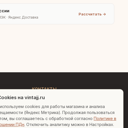
ссии
Рассчитать →
ПЭК · Яндекс Доставка
Людмила
AI-консультант Vintajj
Привет! Я Людмила, ваш
персональный консультант по
декору. Чем могу помочь?
КОНТАКТЫ
ookies на vintajj.ru
+7 (495) 150-52-26
Вазы для гостиной
Подарок до 5000₽
используем cookies для работы магазина и анализа
AI-консультант в Telegram
ещаемости (Яндекс Метрика). Продолжая пользоваться
Сочетание металлов
sales@vintajj.ru
том, вы соглашаетесь с обработкой согласно
Политике в
Пн-Пт: 10:00 - 19:00
ошении ПДн
. Отключить аналитику можно в Настройках.