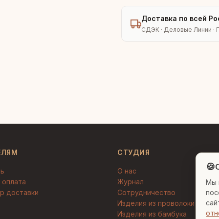
Доставка по всей Ро
СДЭК · Деловые Линии · 
ЕЛЯМ
СТУДИЯ
🍪
C
ть
О нас
 оплата
Журнал
Мы 
пос
р доставки
Сотрудничество
сай
Изделия из проволоки
отн
Изделия из бамбука