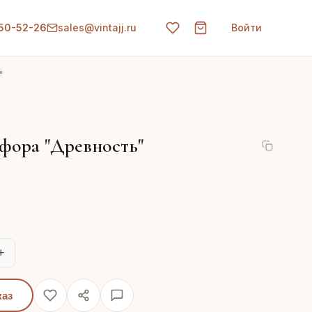
150-52-26
sales@vintajj.ru
Войти
"
фора "Древность"
+
каз