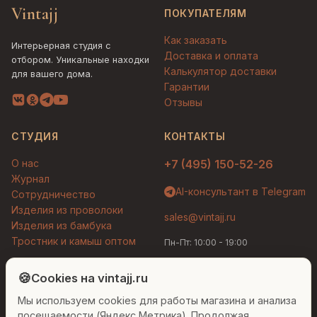
Vintajj
ПОКУПАТЕЛЯМ
Как заказать
Интерьерная студия с
Доставка и оплата
отбором. Уникальные находки
Калькулятор доставки
для вашего дома.
Гарантии
Отзывы
СТУДИЯ
КОНТАКТЫ
О нас
+7 (495) 150-52-26
Журнал
AI-консультант в Telegram
Сотрудничество
Изделия из проволоки
sales@vintajj.ru
Изделия из бамбука
Тростник и камыш оптом
Пн-Пт: 10:00 - 19:00
Людмила
AI-консультант Vintajj
🍪
Cookies на vintajj.ru
© 2026 Vintajj. Все права защищены.
Мы используем cookies для работы магазина и анализа
Привет! Я Людмила, ваш персональный
Договор оферты
Политика конфиденциальности
консультант по декору. Чем могу помочь?
посещаемости (Яндекс Метрика). Продолжая