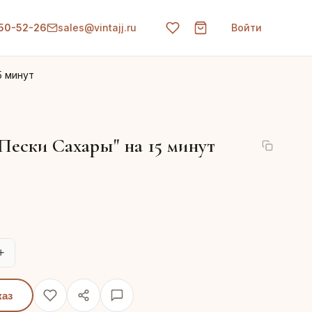
150-52-26
sales@vintajj.ru
Войти
5 минут
Пески Сахары" на 15 минут
+
каз