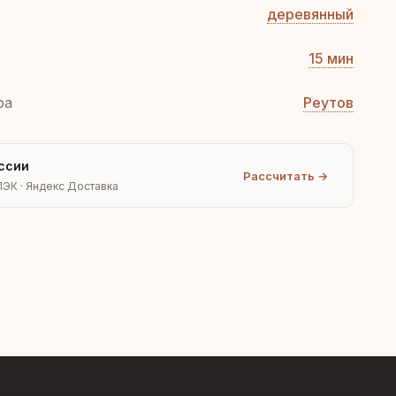
деревянный
15 мин
ра
Реутов
ссии
Рассчитать →
ПЭК · Яндекс Доставка
Людмила
AI-консультант Vintajj
Привет! Я Людмила, ваш
персональный консультант по